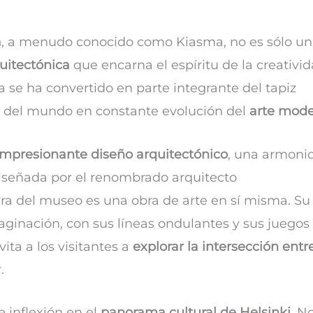
a
, a menudo conocido como Kiasma, no es sólo un
uitectónica
que encarna el espíritu de la creativi
se ha convertido en parte integrante del tapiz
ón del mundo en constante evolución del
arte mod
impresionante diseño arquitectónico
, una armoni
iseñada por el renombrado arquitecto
tura del museo es una obra de arte en sí misma. Su
maginación, con sus líneas ondulantes y sus juegos
ita a los visitantes a
explorar la intersección entr
.
 inflexión en el
panorama cultural de Helsinki
. N