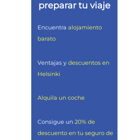
preparar tu viaje
Encuentra
alojamiento
barato
Ventajas y
descuentos en
Helsinki
Alquila un coche
Consigue un
20% de
descuento en tu seguro de