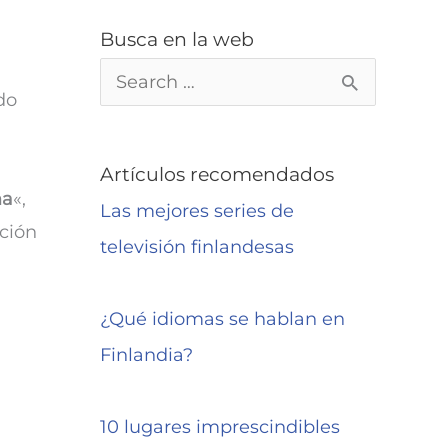
Busca en la web
B
do
u
s
Artículos recomendados
c
ma
«,
Las mejores series de
a
ación
televisión finlandesas
r
p
¿Qué idiomas se hablan en
o
Finlandia?
r
:
10 lugares imprescindibles