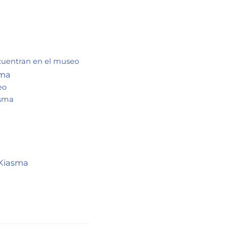
cuentran en el museo
sma
eo
asma
 Kiasma