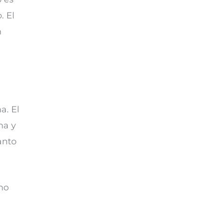
. El
n
a. El
na y
anto
no