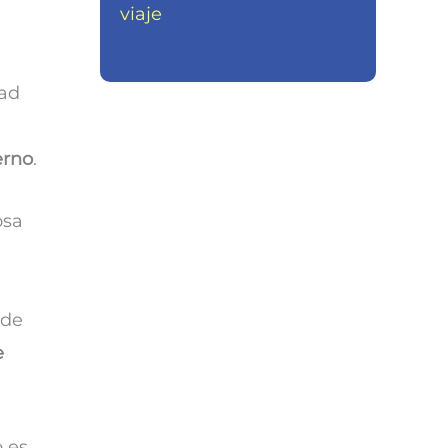
viaje
dad
erno
.
osa
 de
e
o es