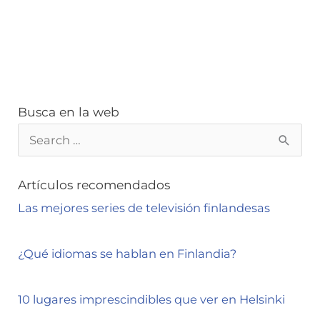
Busca en la web
B
u
s
Artículos recomendados
c
Las mejores series de televisión finlandesas
a
r
¿Qué idiomas se hablan en Finlandia?
p
o
10 lugares imprescindibles que ver en Helsinki
r