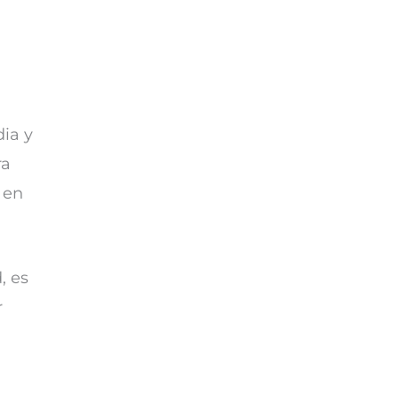
dia y
ra
 en
, es
r