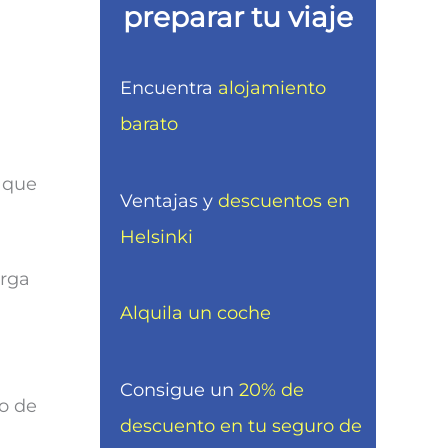
preparar tu viaje
Encuentra
alojamiento
barato
o que
Ventajas y
descuentos en
Helsinki
erga
Alquila un coche
Consigue un
20% de
o de
descuento en tu seguro de