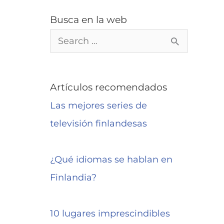
Busca en la web
B
u
s
Artículos recomendados
c
Las mejores series de
a
televisión finlandesas
r
p
¿Qué idiomas se hablan en
o
Finlandia?
r
:
10 lugares imprescindibles