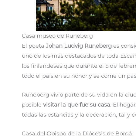
Casa museo de Runeberg
El poeta
Johan Ludvig Runeberg
es consi
uno de los más destacados de toda Escand
los finlandeses que durante el 5 de febrer
todo el país en su honor y se come un pas
Runeberg vivió parte de su vida en la ciud
posible
visitar la que fue su casa
. El hoga
todas las estancias y la decoración, tal y 
Casa del Obispo de la Diócesis de Borgå