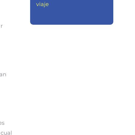
viaje
r
tan
es
 cual