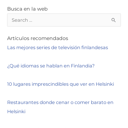
Busca en la web
B
u
s
Artículos recomendados
c
Las mejores series de televisión finlandesas
a
r
¿Qué idiomas se hablan en Finlandia?
p
o
10 lugares imprescindibles que ver en Helsinki
r
:
Restaurantes donde cenar o comer barato en
Helsinki