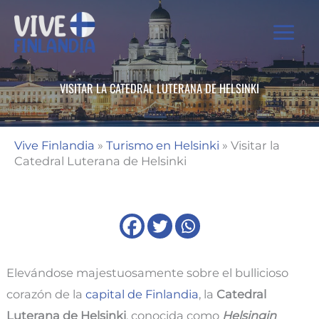
Ir
al
contenido
VISITAR LA CATEDRAL LUTERANA DE HELSINKI
Vive Finlandia
»
Turismo en Helsinki
»
Visitar la
Catedral Luterana de Helsinki
Elevándose majestuosamente sobre el bullicioso
corazón de la
capital de Finlandia
, la
Catedral
Luterana de Helsinki
, conocida como
Helsingin