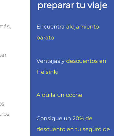
preparar tu viaje
emás,
Encuentra
alojamiento
barato
tar
Ventajas y
descuentos en
Helsinki
Alquila un coche
os
tros
Consigue un
20% de
descuento en tu seguro de