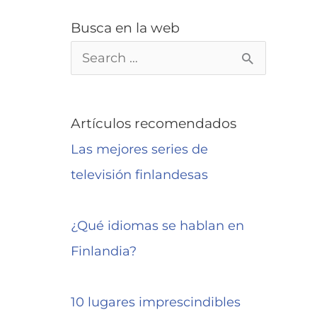
Busca en la web
B
u
s
Artículos recomendados
c
Las mejores series de
a
televisión finlandesas
r
p
¿Qué idiomas se hablan en
o
Finlandia?
r
:
10 lugares imprescindibles